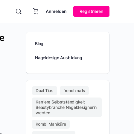
Anmelden
Registrieren
ie
Blog
Nageldesign Ausbildung
Dual Tips
french nails
Karriere Selbstständigkeit
Beautybranche Nageldesignerin
werden
Kombi Maniküre