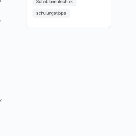
r
Schablonentechnik
schulungstipps
,
k